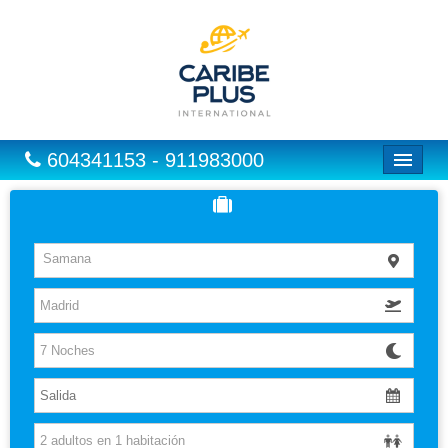
604341153 - 911983000
Inicio
Vuelos
Samana
Hoteles
Excursiones
Vuelo + Hotel
Europa
Paquetes