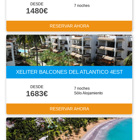
DESDE
7 noches
1480€
RESERVAR AHORA
XELITER BALCONES DEL ATLANTICO 4EST
DESDE
7 noches
1683€
Sólo Alojamiento
RESERVAR AHORA