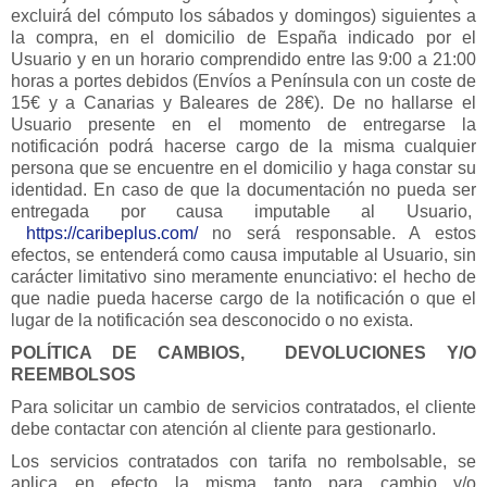
excluirá del cómputo los sábados y domingos) siguientes a
Canarias
la compra, en el domicilio de España indicado por el
Usuario y en un horario comprendido entre las 9:00 a 21:00
Baleares
horas a portes debidos (Envíos a Península con un coste de
15€ y a Canarias y Baleares de 28€). De no hallarse el
Usuario presente en el momento de entregarse la
notificación podrá hacerse cargo de la misma cualquier
persona que se encuentre en el domicilio y haga constar su
identidad. En caso de que la documentación no pueda ser
entregada por causa imputable al Usuario,
https://caribeplus.com/
no será responsable. A estos
efectos, se entenderá como causa imputable al Usuario, sin
carácter limitativo sino meramente enunciativo: el hecho de
que nadie pueda hacerse cargo de la notificación o que el
lugar de la notificación sea desconocido o no exista.
POLÍTICA DE CAMBIOS, DEVOLUCIONES Y/O
REEMBOLSOS
Para solicitar un cambio de servicios contratados, el cliente
debe contactar con atención al cliente para gestionarlo.
Los servicios contratados con tarifa no rembolsable, se
aplica en efecto la misma tanto para cambio y/o