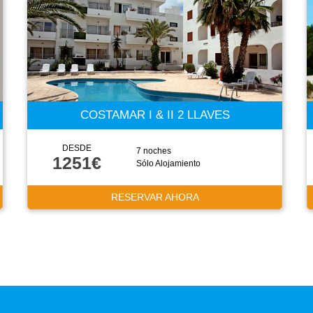
COSTAMAR I & II 2 LLAVES
DESDE
7 noches
1251€
Sólo Alojamiento
RESERVAR AHORA