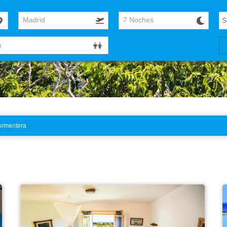
Madrid
7 Noches
ormentera