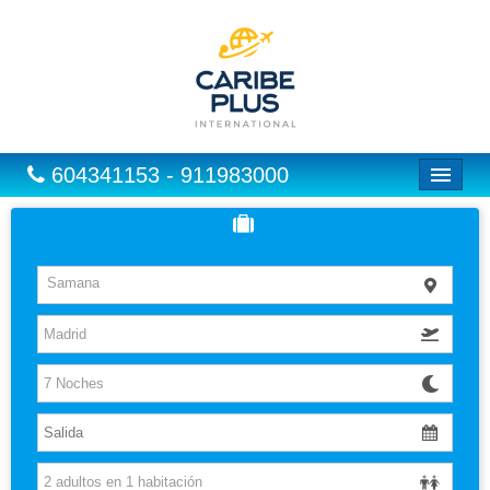
604341153 - 911983000
Inicio
Vuelos
Samana
Hoteles
Excursiones
Vuelo + Hotel
Europa
Paquetes