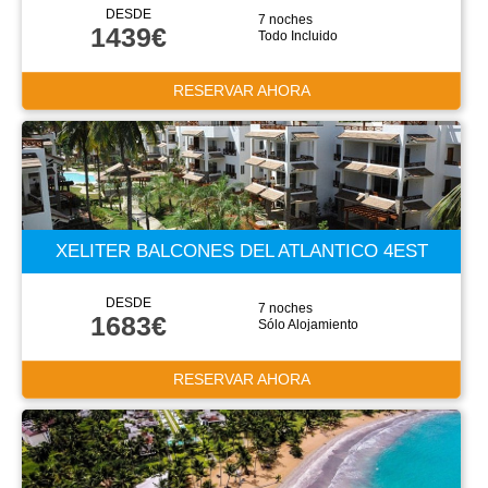
DESDE
7 noches
1439€
Todo Incluido
RESERVAR AHORA
XELITER BALCONES DEL ATLANTICO 4EST
DESDE
7 noches
1683€
Sólo Alojamiento
RESERVAR AHORA