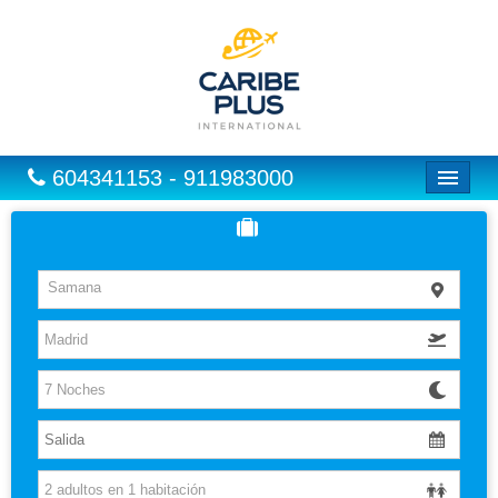
604341153 - 911983000
Inicio
Vuelos
Samana
Hoteles
Excursiones
Vuelo + Hotel
Europa
Paquetes