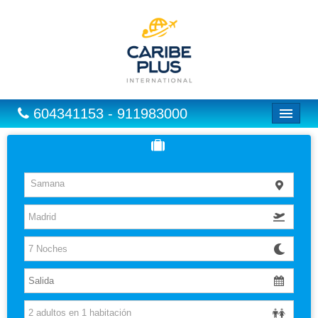
604341153 - 911983000
Inicio
Vuelos
Samana
Hoteles
Excursiones
Vuelo + Hotel
Europa
Paquetes