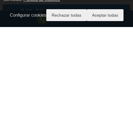
341.86 EUR
Desde
Tasas incluidas
Configurar cookies
Rechazar todas
Aceptar todas
Estamos conectados, escríbenos
MADRID
BRUSSELS
15/08/2026 06:20
15/08/2026 08:35
358.57 EUR
Desde
Tasas incluidas
MADRID
BRUSSELS
15/08/2026 20:30
16/08/2026 11:38
359.57 EUR
Desde
Tasas incluidas
MADRID
BRUSSELS
15/08/2026 20:15
16/08/2026 12:34
359.86 EUR
Desde