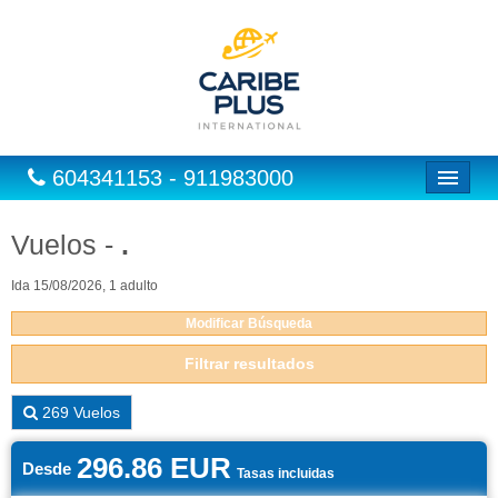
604341153 - 911983000
Inicio
Vuelos -
.
Vuelos
Ida 15/08/2026, 1 adulto
Hoteles
Modificar Búsqueda
Excursiones
Filtrar resultados
Vuelo + Hotel
269
Vuelos
Europa
296.86 EUR
Desde
Tasas incluidas
Paquetes