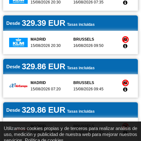
15/08/2026 20:30
16/08/2026 07:35
329.39 EUR
Desde
Tasas incluidas
MADRID
BRUSSELS
15/08/2026 20:30
16/08/2026 09:50
329.86 EUR
Desde
Tasas incluidas
MADRID
BRUSSELS
15/08/2026 07:20
15/08/2026 09:45
329.86 EUR
Desde
Tasas incluidas
MADRID
BRUSSELS
Utilizamos cookies propias y de terceros para realizar análisis de
15/08/2026 15:20
15/08/2026 17:45
uso, medición y publicidad de nuestra web para mejorar nuestros
servicios.
Política de cookies