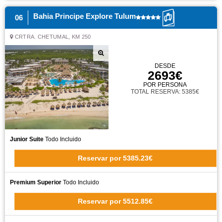
Bahia Principe Explore Tulum
06
CRTRA. CHETUMAL, KM 250
DESDE
2693€
POR PERSONA
TOTAL RESERVA: 5385€
Junior Suite
Todo Incluido
Reservar
por
5385.23€
Premium Superior
Todo Incluido
Reservar
por
5512.85€