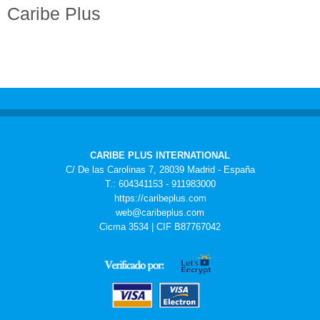
Caribe Plus
CARIBE PLUS INTERNATIONAL
C/ De las Carolinas 7, 28039 Madrid - España
T.: 604341153 - 911983000
https://caribeplus.com
web@caribeplus.com
Cicma 3534 | CIF B87767042