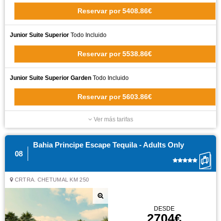
Reservar
por
5408.86€
Junior Suite Superior
Todo Incluido
Reservar
por
5538.86€
Junior Suite Superior Garden
Todo Incluido
Reservar
por
5603.86€
Ver más tarifas
Bahia Principe Escape Tequila - Adults Only
08
CRTRA. CHETUMAL KM 250
DESDE
2704€