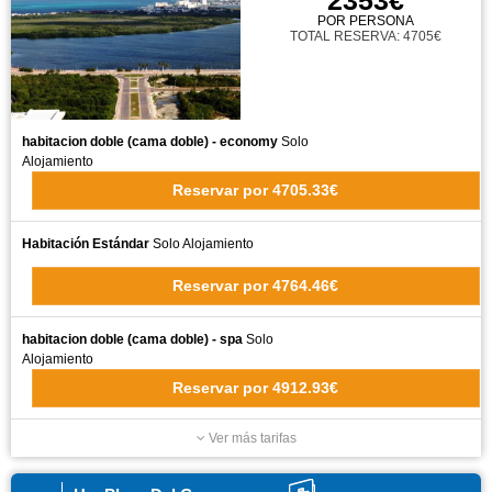
2353€
POR PERSONA
TOTAL RESERVA: 4705€
habitacion doble (cama doble) - economy
Solo
Alojamiento
Reservar
por
4705.33€
Habitación Estándar
Solo Alojamiento
Reservar
por
4764.46€
habitacion doble (cama doble) - spa
Solo
Alojamiento
Reservar
por
4912.93€
Ver más tarifas