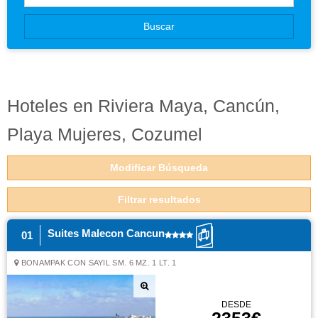
Canarias
Buscar
Baleares
Hoteles en Riviera Maya, Cancún,
Playa Mujeres, Cozumel
Modificar Búsqueda
Filtrar resultados
Suites Malecon Cancun
01
BONAMPAK CON SAYIL SM. 6 MZ. 1 LT. 1
DESDE