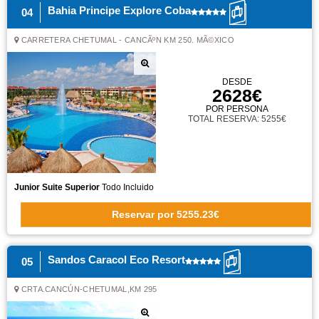
Bahia Principe Explore Coba
04
CARRETERA CHETUMAL - CANCÃºN KM 250. MÃ©XICO
DESDE
2628€
POR PERSONA
TOTAL RESERVA: 5255€
Junior Suite Superior
Todo Incluido
Reservar
por
5255.23€
Sandos Caracol Eco Resort
05
CRTA.CANCÚN-CHETUMAL,KM 295