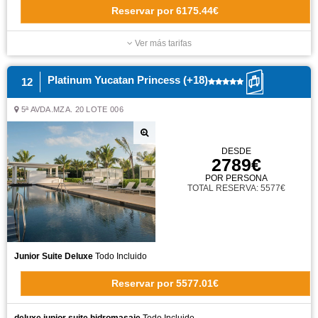
Reservar
por
6175.44€
Ver más tarifas
Platinum Yucatan Princess (+18)
12
5ª AVDA.MZA. 20 LOTE 006
DESDE
2789€
POR PERSONA
TOTAL RESERVA: 5577€
Junior Suite Deluxe
Todo Incluido
Reservar
por
5577.01€