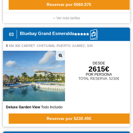
Reservar
por
5060.57€
Ver más tarifas
Bluebay Grand Esmeralda
03
KM.300 CARRET. CHETUMAL-PUERTO JUAREZ, S/N
DESDE
2615€
POR PERSONA
TOTAL RESERVA: 5230€
Deluxe Garden View
Todo Incluido
Reservar
por
5230.45€