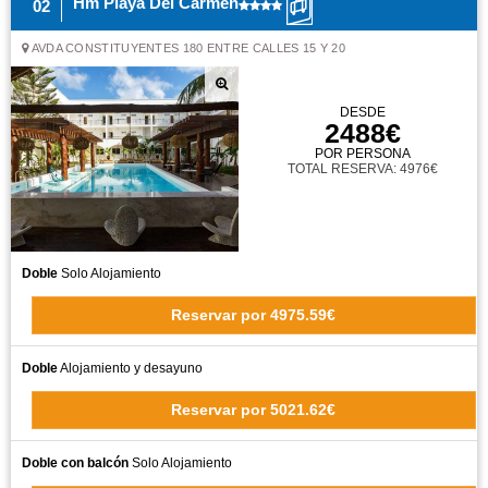
Hm Playa Del Carmen
02
AVDA CONSTITUYENTES 180 ENTRE CALLES 15 Y 20
DESDE
2488€
POR PERSONA
TOTAL RESERVA: 4976€
Doble
Solo Alojamiento
Reservar
por
4975.59€
Doble
Alojamiento y desayuno
Reservar
por
5021.62€
Doble con balcón
Solo Alojamiento