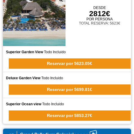
DESDE
2812€
POR PERSONA
TOTAL RESERVA: 5623€
Superior Garden View
Todo Incluido
Reservar
por
5623.05€
Deluxe Garden View
Todo Incluido
Reservar
por
5699.81€
Superior Ocean view
Todo Incluido
Reservar
por
5853.27€