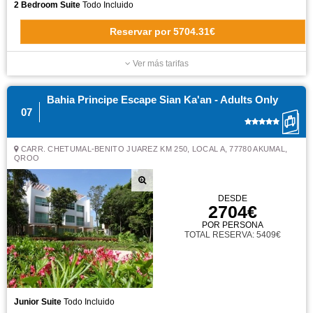
2 Bedroom Suite
Todo Incluido
Reservar
por
5704.31€
Ver más tarifas
Bahia Principe Escape Sian Ka'an - Adults Only
07
CARR. CHETUMAL-BENITO JUAREZ KM 250, LOCAL A, 77780 AKUMAL,
QROO
DESDE
2704€
POR PERSONA
TOTAL RESERVA: 5409€
Junior Suite
Todo Incluido