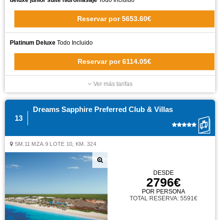
deluxe junior suite hidromasaje
Todo Incluido
Reservar
por
5653.60€
Platinum Deluxe
Todo Incluido
Reservar
por
6114.05€
Ver más tarifas
Dreams Sapphire Preferred Club & Villas
13
SM.11 MZA.9 LOTE 10, KM. 324
DESDE
2796€
POR PERSONA
TOTAL RESERVA: 5591€