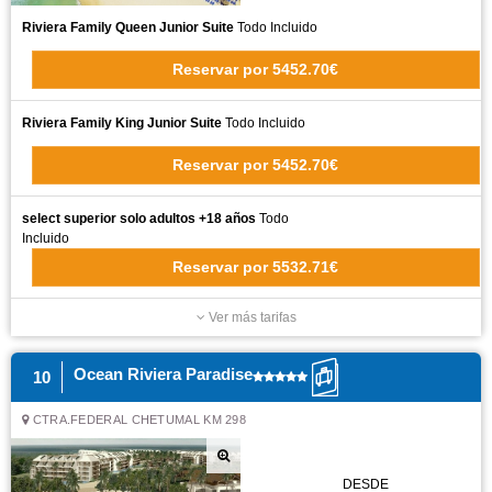
Riviera Family Queen Junior Suite
Todo Incluido
Reservar
por
5452.70€
Riviera Family King Junior Suite
Todo Incluido
Reservar
por
5452.70€
select superior solo adultos +18 años
Todo
Incluido
Reservar
por
5532.71€
Ver más tarifas
Ocean Riviera Paradise
10
CTRA.FEDERAL CHETUMAL KM 298
DESDE