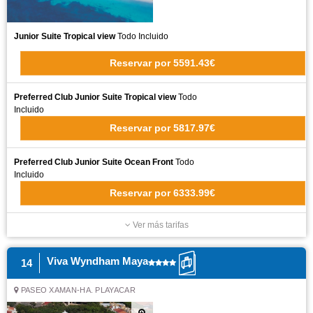
Junior Suite Tropical view
Todo Incluido
Reservar
por
5591.43€
Preferred Club Junior Suite Tropical view
Todo
Incluido
Reservar
por
5817.97€
Preferred Club Junior Suite Ocean Front
Todo
Incluido
Reservar
por
6333.99€
Ver más tarifas
Viva Wyndham Maya
14
PASEO XAMAN-HA. PLAYACAR