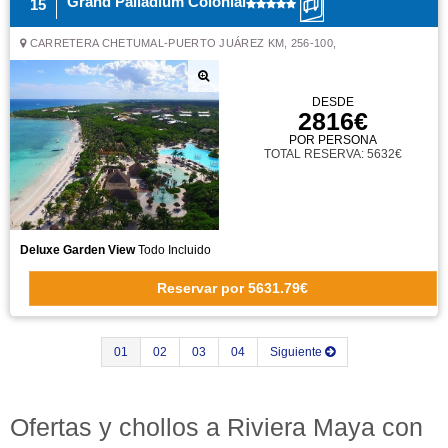
Grand Palladium Colonial
15
CARRETERA CHETUMAL-PUERTO JUÁREZ KM, 256-100,
DESDE
2816€
POR PERSONA
TOTAL RESERVA: 5632€
Deluxe Garden View
Todo Incluido
Reservar
por
5631.79€
01
02
03
04
Siguiente
Ofertas y chollos a Riviera Maya con