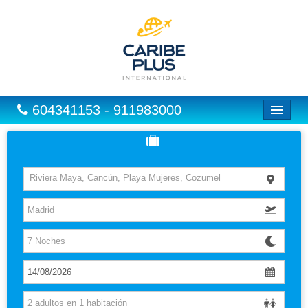
604341153 - 911983000
Inicio
Vuelos
Riviera Maya, Cancún, Playa Mujeres, Cozumel
Hoteles
Excursiones
Vuelo + Hotel
Europa
Paquetes