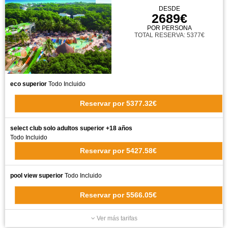
DESDE
2689€
POR PERSONA
TOTAL RESERVA: 5377€
eco superior
Todo Incluido
Reservar
por
5377.32€
select club solo adultos superior +18 años
Todo Incluido
Reservar
por
5427.58€
pool view superior
Todo Incluido
Reservar
por
5566.05€
Ver más tarifas