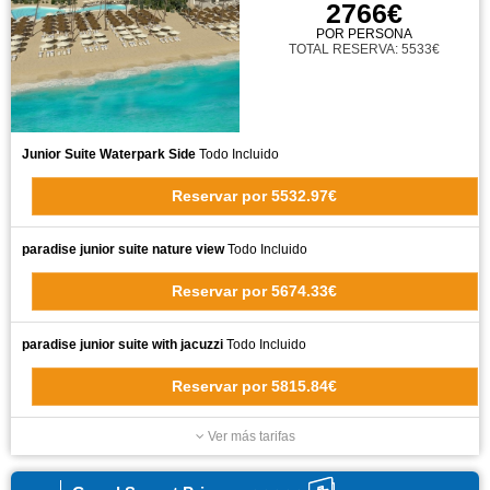
2766€
POR PERSONA
TOTAL RESERVA: 5533€
Junior Suite Waterpark Side
Todo Incluido
Reservar
por
5532.97€
paradise junior suite nature view
Todo Incluido
Reservar
por
5674.33€
paradise junior suite with jacuzzi
Todo Incluido
Reservar
por
5815.84€
Ver más tarifas