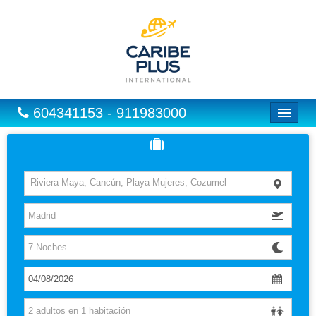
604341153 - 911983000
Inicio
Vuelos
Riviera Maya, Cancún, Playa Mujeres, Cozumel
Hoteles
Excursiones
Vuelo + Hotel
Europa
Paquetes