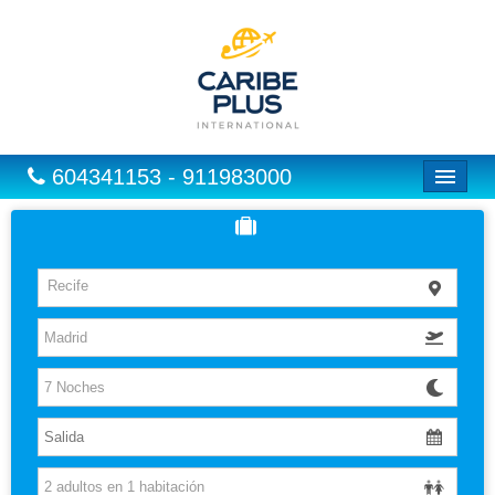
604341153 - 911983000
Inicio
Vuelos
Recife
Hoteles
Excursiones
Vuelo + Hotel
Europa
Paquetes