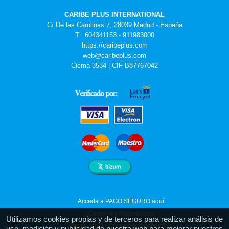
CARIBE PLUS INTERNATIONAL
C/ De las Carolinas 7, 28039 Madrid - España
T.: 604341153 - 911983000
https://caribeplus.com
web@caribeplus.com
Cicma 3534 | CIF B87767042
Acceda a PAGO SEGURO aquí
Cambios y Reembolsos
Utilizamos cookies propias y de terceros para realizar análisis de
Aviso Legal - condiciones generales
uso, medición y publicidad de nuestra web para mejorar nuestros