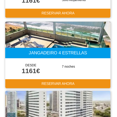
1161€
Sólo Alojamiento
RESERVAR AHORA
JANGADEIRO 4 ESTRELLAS
DESDE
7 noches
1161€
RESERVAR AHORA