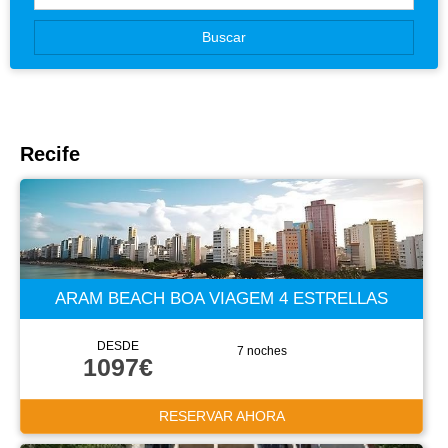
Canarias
Buscar
Baleares
Recife
ARAM BEACH BOA VIAGEM 4 ESTRELLAS
DESDE
7 noches
1097€
RESERVAR AHORA