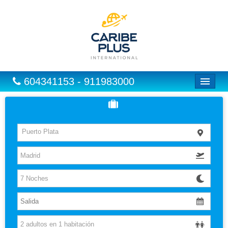
604341153 - 911983000
Inicio
Vuelos
Puerto Plata
Hoteles
Excursiones
Vuelo + Hotel
Europa
Paquetes